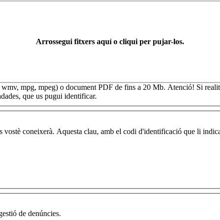
Arrossegui fitxers aquí o cliqui per pujar-los.
vi, wmv, mpg, mpeg) o document PDF de fins a 20 Mb.
Atenció! Si real
adades, que us pugui identificar.
vostè coneixerà. Aquesta clau, amb el codi d'identificació que li indica
 gestió de denúncies.