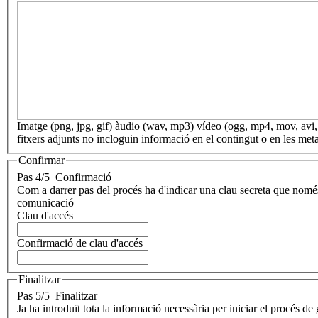
Imatge (png, jpg, gif) àudio (wav, mp3) vídeo (ogg, mp4, mov, a
fitxers adjunts no incloguin informació en el contingut o en les met
Confirmar
Pas 4/5
Confirmació
Com a darrer pas del procés ha d'indicar una clau secreta que només 
comunicació
Clau d'accés
Confirmació de clau d'accés
Finalitzar
Pas 5/5
Finalitzar
Ja ha introduït tota la informació necessària per iniciar el procés de