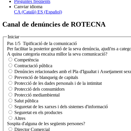
Preguntes freqüents
Canviar idioma
CA (Català)
ES (Español)
Canal de denúncies de ROTECNA
Iniciar
Pas 1/5
Tipificació de la comunicació
Per facilitar la posterior gestió de la seva denúncia, ajudi'ns a catego
A quina categoria encaixa millor la seva comunicació?
Competència
Contractació pública
Denúncies relacionades amb el Pla d'Igualtat i Assetjament sexu
Prevenció de blanqueig de capitals
Protecció de les dades personals i de la intimitat
Protecció dels consumidors
Protecció mediambiental
Salut pública
Seguretat de les xarxes i dels sistemes d'informació
Seguretat en els productes
Altres
Sospita d'alguna de les següents persones?
Director Comercial