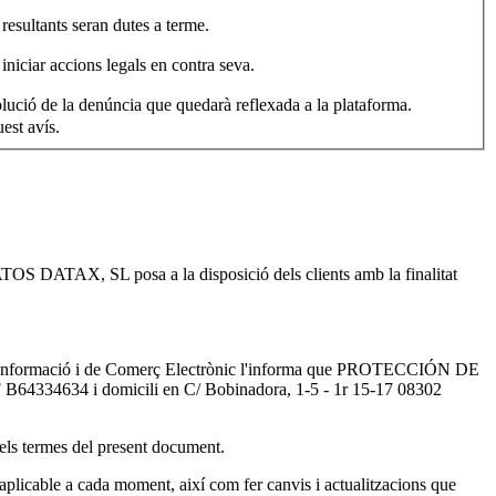
 resultants seran dutes a terme.
iniciar accions legals en contra seva.
solució de la denúncia que quedarà reflexada a la plataforma.
sat en aquest avís.
OS DATAX, SL posa a la disposició dels clients amb la finalitat
 de la Informació i de Comerç Electrònic l'informa que PROTECCIÓN DE
 B64334634 i domicili en C/ Bobinadora, 1-5 - 1r 15-17 08302
 els termes del present document.
icable a cada moment, així com fer canvis i actualitzacions que