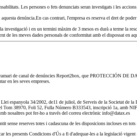
sabilitats. Les persones o fets denunciats seran investigats i les accions
aquesta denúncia.En cas contrari, l'empresa es reserva el dret de poder 
à la investigació i en un termini màxim de 3 mesos es durà a terme la re
i accepto el processament de les meves dades personals de conformitat amb el dispos
 programari de canal de denúncies Report2box, que PROTECCIÓN DE DAT
tar en les seves empreses.
 la Llei espanyola 34/2002, de11 de juliol, de Serveis de la Societat
l Tom 38970, Foli 52, Fulla Número B333543, inscripció 1a, amb NIF
mb nosaltres pot fer-ho a través del correu electrònic
info@datax.es
tit sense reserves totes i cadascuna de les disposicions incloses en tots
esents Condicions d'Ús a fi d'adequar-les a la legislació vigent apl