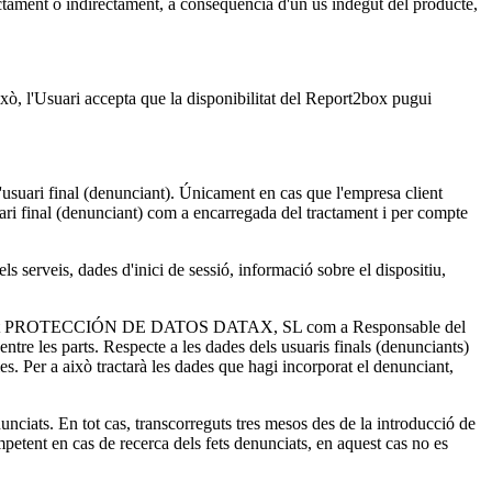
ent o indirectament, a conseqüència d'un ús indegut del producte,
 l'Usuari accepta que la disponibilitat del Report2box pugui
uari final (denunciant). Únicament en cas que l'empresa client
 final (denunciant) com a encarregada del tractament i per compte
veis, dades d'inici de sessió, informació sobre el dispositiu,
 document PROTECCIÓN DE DATOS DATAX, SL com a Responsable del
 entre les parts. Respecte a les dades dels usuaris finals (denunciants)
cies. Per a això tractarà les dades que hagi incorporat el denunciant,
unciats. En tot cas, transcorreguts tres mesos des de la introducció de
mpetent en cas de recerca dels fets denunciats, en aquest cas no es