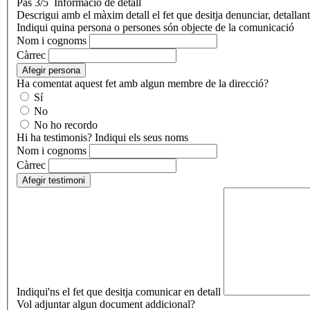
Pas 3/5
Informació de detall
Descrigui amb el màxim detall el fet que desitja denunciar, detallant
Indiqui quina persona o persones són objecte de la comunicació
Nom i cognoms
Càrrec
Afegir persona
Ha comentat aquest fet amb algun membre de la direcció?
Sí
No
No ho recordo
Hi ha testimonis? Indiqui els seus noms
Nom i cognoms
Càrrec
Afegir testimoni
Indiqui'ns el fet que desitja comunicar en detall
Vol adjuntar algun document addicional?