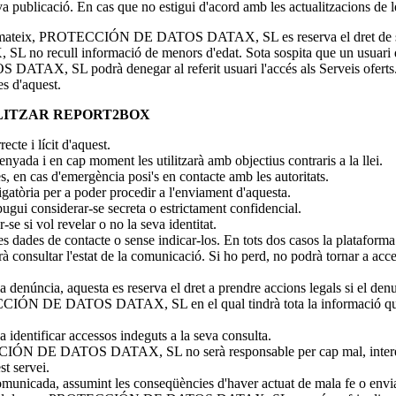
va publicació. En cas que no estigui d'acord amb les actualitzacions de 
xí mateix, PROTECCIÓN DE DATOS DATAX, SL es reserva el dret de sol·l
recull informació de menors d'edat. Sota sospita que un usuari dels s
X, SL podrà denegar al referit usuari l'accés als Serveis oferts. En 
es d'aquest.
TILITZAR REPORT2BOX
ecte i lícit d'aquest.
enyada i en cap moment les utilitzarà amb objectius contraris a la llei.
 en cas d'emergència posi's en contacte amb les autoritats.
gatòria per a poder procedir a l'enviament d'aquesta.
ugui considerar-se secreta o estrictament confidencial.
se si vol revelar o no la seva identitat.
es dades de contacte o sense indicar-los. En tots dos casos la plataforma
drà consultar l'estat de la comunicació. Si ho perd, no podrà tornar
 denúncia, aquesta es reserva el dret a prendre accions legals si el denun
CCIÓN DE DATOS DATAX, SL en el qual tindrà tota la informació que ha
a identificar accessos indeguts a la seva consulta.
ÓN DE DATOS DATAX, SL no serà responsable per cap mal, interès o per
st servei.
comunicada, assumint les conseqüències d'haver actuat de mala fe o envi