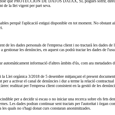
l índole que PROTECCIÓN DE DATOS DATAX, SL pogués sofrir, directam
de la llei vigent per part seva.
rquè l'aplicació estigui disponible en tot moment. No obstant això,
i.
 dades personals de l'empresa client i no tractarà les dades de l'us
onar les denúncies, en aquest cas podrà tractar les dades de l'usuari
icament informació d'altres àmbits d'ús, com ara metadades dels ser
.
16 i la Llei orgànica 3/2018 de 5 desembre mitjançant el present
t per a activar el canal de denúncies i dur a terme la relació contractual
ncàrrec realitzat per l'empresa client consistent en la gestió de les denún
ndible per a decidir si escau o no iniciar una recerca sobre els fets den
ernes. Les dades podran continuar sent tractats per l'autoritat i òrgan co
a les quals no s'hagi donat curs constaran anonimitzades.