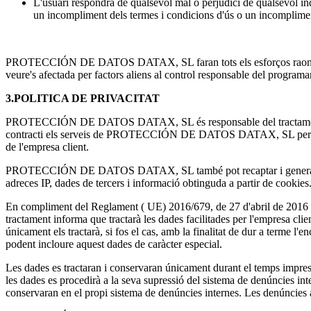
L'usuari respondrà de qualsevol mal o perjudici de qualsevo
un incompliment dels termes i condicions d'ús o un incompliment 
PROTECCIÓN DE DATOS DATAX, SL faran tots els esforços raonables pe
veure's afectada per factors aliens al control responsable del programar
3.POLITICA DE PRIVACITAT
PROTECCIÓN DE DATOS DATAX, SL és responsable del tractament de les
contracti els serveis de PROTECCIÓN DE DATOS DATAX, SL per a gesti
de l'empresa client.
PROTECCIÓN DE DATOS DATAX, SL també pot recaptar i generar automàt
adreces IP, dades de tercers i informació obtinguda a partir de cookies
En compliment del Reglament ( UE) 2016/679, de 27 d'abril de 20
tractament informa que tractarà les dades facilitades per l'empresa clien
únicament els tractarà, si fos el cas, amb la finalitat de dur a terme l'e
podent incloure aquest dades de caràcter especial.
Les dades es tractaran i conservaran únicament durant el temps impresci
les dades es procedirà a la seva supressió del sistema de denúncies int
conservaran en el propi sistema de denúncies internes. Les denúncies 