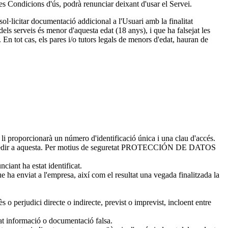
les Condicions d'ús, podrà renunciar deixant d'usar el Servei.
icitar documentació addicional a l'Usuari amb la finalitat
erveis és menor d'aquesta edat (18 anys), i que ha falsejat les
tot cas, els pares i/o tutors legals de menors d'edat, hauran de
 li proporcionarà un número d'identificació única i una clau d'accés.
 a accedir a aquesta. Per motius de seguretat PROTECCIÓN DE DATOS
ciant ha estat identificat.
 enviat a l'empresa, així com el resultat una vegada finalitzada la
judici directe o indirecte, previst o imprevist, incloent entre
at informació o documentació falsa.