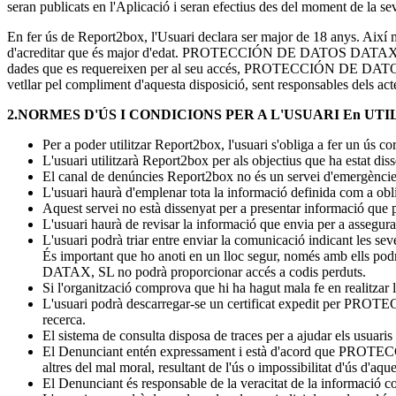
seran publicats en l'Aplicació i seran efectius des del moment de la se
En fer ús de Report2box, l'Usuari declara ser major de 18 anys. Ai
d'acreditar que és major d'edat. PROTECCIÓN DE DATOS DATAX, SL no 
dades que es requereixen per al seu accés, PROTECCIÓN DE DATOS DATA
vetllar pel compliment d'aquesta disposició, sent responsables dels act
2.NORMES D'ÚS I CONDICIONS PER A L'USUARI En U
Per a poder utilitzar Report2box, l'usuari s'obliga a fer un ús corr
L'usuari utilitzarà Report2box per als objectius que ha estat diss
El canal de denúncies Report2box no és un servei d'emergències,
L'usuari haurà d'emplenar tota la informació definida com a obli
Aquest servei no està dissenyat per a presentar informació que p
L'usuari haurà de revisar la informació que envia per a assegurar-
L'usuari podrà triar entre enviar la comunicació indicant les sev
És important que ho anoti en un lloc segur, només amb ells po
DATAX, SL no podrà proporcionar accés a codis perduts.
Si l'organització comprova que hi ha hagut mala fe en realitzar la
L'usuari podrà descarregar-se un certificat expedit per PROTE
recerca.
El sistema de consulta disposa de traces per a ajudar els usuaris 
El Denunciant entén expressament i està d'acord que PROTECCI
altres del mal moral, resultant de l'ús o impossibilitat d'ús d'aque
El Denunciant és responsable de la veracitat de la informació 