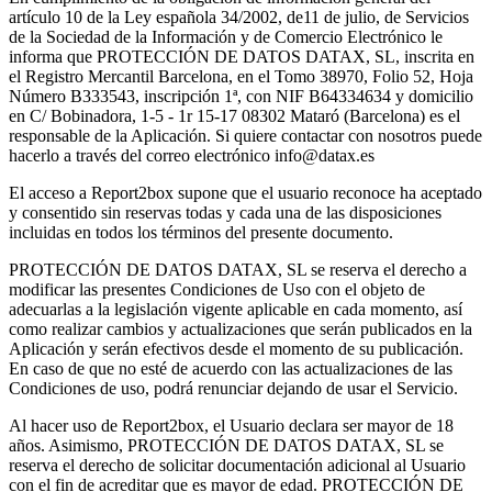
artículo 10 de la Ley española 34/2002, de11 de julio, de Servicios
de la Sociedad de la Información y de Comercio Electrónico le
informa que PROTECCIÓN DE DATOS DATAX, SL, inscrita en
el Registro Mercantil Barcelona, en el Tomo 38970, Folio 52, Hoja
Número B333543, inscripción 1ª, con NIF B64334634 y domicilio
en C/ Bobinadora, 1-5 - 1r 15-17 08302 Mataró (Barcelona) es el
responsable de la Aplicación. Si quiere contactar con nosotros puede
hacerlo a través del correo electrónico
info@datax.es
El acceso a Report2box supone que el usuario reconoce ha aceptado
y consentido sin reservas todas y cada una de las disposiciones
incluidas en todos los términos del presente documento.
PROTECCIÓN DE DATOS DATAX, SL se reserva el derecho a
modificar las presentes Condiciones de Uso con el objeto de
adecuarlas a la legislación vigente aplicable en cada momento, así
como realizar cambios y actualizaciones que serán publicados en la
Aplicación y serán efectivos desde el momento de su publicación.
En caso de que no esté de acuerdo con las actualizaciones de las
Condiciones de uso, podrá renunciar dejando de usar el Servicio.
Al hacer uso de Report2box, el Usuario declara ser mayor de 18
años. Asimismo, PROTECCIÓN DE DATOS DATAX, SL se
reserva el derecho de solicitar documentación adicional al Usuario
con el fin de acreditar que es mayor de edad. PROTECCIÓN DE