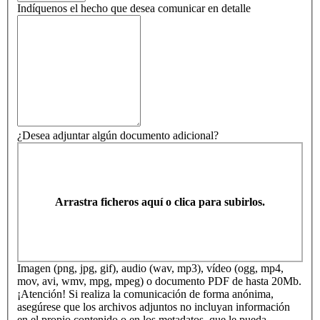
Indíquenos el hecho que desea comunicar en detalle
¿Desea adjuntar algún documento adicional?
Arrastra ficheros aquí o clica para subirlos.
Imagen (png, jpg, gif), audio (wav, mp3), vídeo (ogg, mp4,
mov, avi, wmv, mpg, mpeg) o documento PDF de hasta 20Mb.
¡Atención! Si realiza la comunicación de forma anónima,
asegúrese que los archivos adjuntos no incluyan información
en el propio contenido o en los metadatos, que le pueda